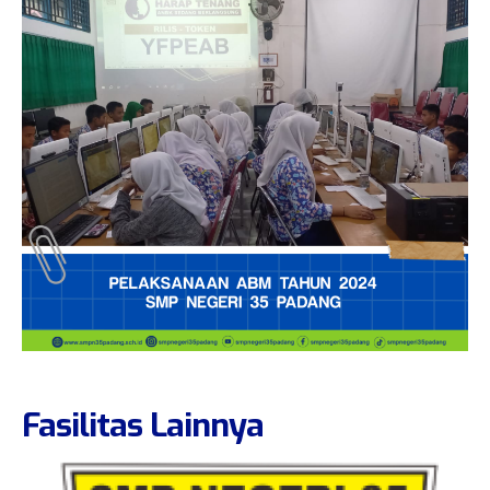
Labor IPA
Inventaris
Labor Komputer
Kelulusan
Ruang Konseling
Sertifikat
Ruang UKS
Validasi Sertifikat
e-learning
Pembelajaran Hybrid
PPDB Online
Uji Coba ANBK
Fasilitas Lainnya