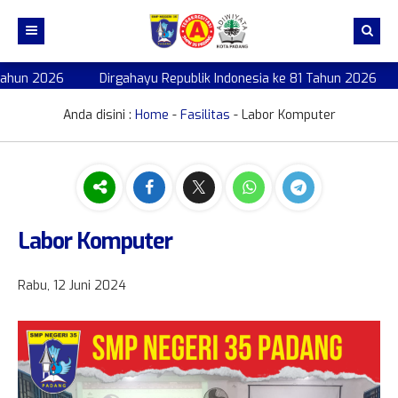
hun 2026
Dirgahayu Republik Indonesia ke 81 Tahun 2026
Profil
Kepsek
Profil Sekolah
Anda disini :
Home
-
Fasilitas
- Labor Komputer
GTK
Akreditasi
Profil Kepsek
Akademik
Sejarah Singkat
Direktori Kepsek
Tenaga Pendidik (Guru)
Kesiswaan
Struktur Organisasi
Tenaga Kependidikan (TU)
Wali Kelas
Labor Komputer
Prestasi
Visi Misi
Daftar Pelajaran
Data Siswa
Guru Penggerak
Logo SMPN 35 Padang
Kalender Pendidikan
Osis
Kelas IX
Rabu, 12 Juni 2024
Fasilitas
Mars SMP Negeri 35 Padang
Ekskul
Kelas VIII
Aplikasi
Rapor Pendidikan
Musholla
Kelas VII
Download Berkas
Perpustakaan
Pustaka Digital