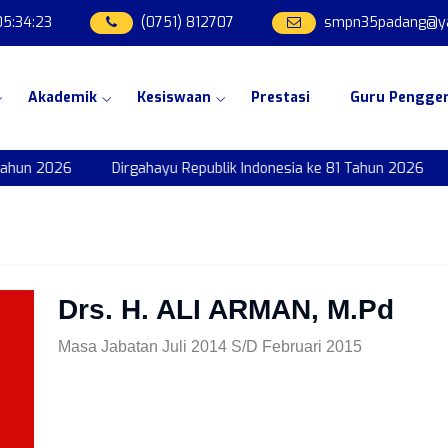
05
:
34
:
23
(0751) 812707
smpn35padang@yah
Akademik
Kesiswaan
Prestasi
Guru Pengge
hun 2026
Dirgahayu Republik Indonesia ke 81 Tahun 2026
Drs. H. ALI ARMAN, M.Pd
Masa Jabatan Juli 2014 S/d Februari 2015