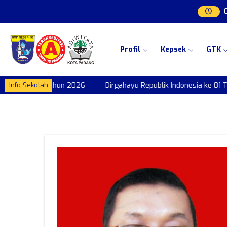
Profil
Kepsek
GTK
nesia ke 81 Tahun 2026
Dirgahayu Republik Indonesia ke 81 Ta
Info Sekolah