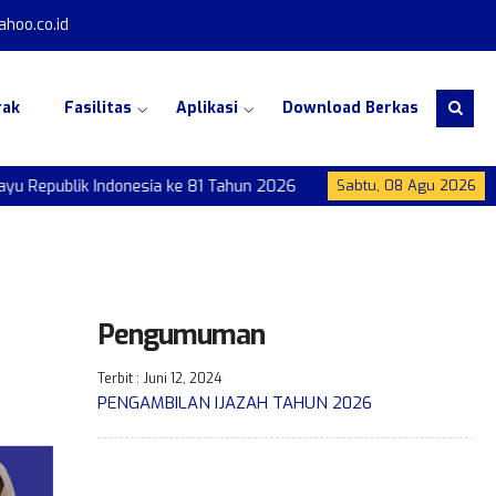
oo.co.id
rak
Fasilitas
Aplikasi
Download Berkas
 Republik Indonesia ke 81 Tahun 2026
Dirgahayu Republik Indo
Sabtu, 08 Agu 2026
Pengumuman
Terbit : Juni 12, 2024
PENGAMBILAN IJAZAH TAHUN 2026