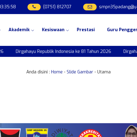
03
:
35
:
58
(0751) 812707
smpn35padang@yah
Akademik
Kesiswaan
Prestasi
Guru Pengge
Dirgahayu Republik Indonesia ke 81 Tahun 2026
Dirgahayu
Anda disini :
Home
-
Slide Gambar
- Utama