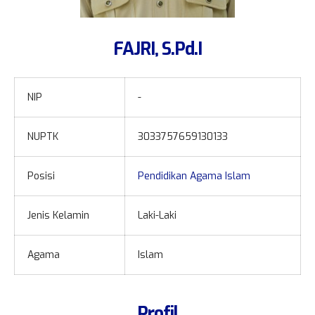
Labor IPA
Inventaris
Labor Komputer
Kelulusan
FAJRI, S.Pd.I
Ruang Konseling
Sertifikat
Ruang UKS
Validasi Sertifikat
NIP
-
e-learning
NUPTK
3033757659130133
Pembelajaran Hybrid
PPDB Online
Posisi
Pendidikan Agama Islam
Uji Coba ANBK
Jenis Kelamin
Laki-Laki
Agama
Islam
Profil