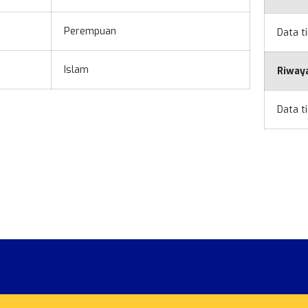
Perempuan
Data t
Islam
Riway
Data t