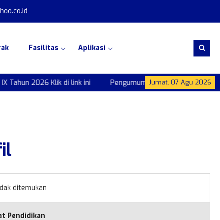
oo.co.id
rak
Fasilitas
Aplikasi
hun 2026 Klik di link ini
Pengumuman Kelulusan Kelas IX Tahun 
Jumat, 07 Agu 2026
il
idak ditemukan
at Pendidikan