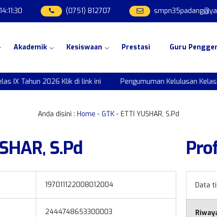
14
:
11
:
30
(0751) 812707
smpn35padang@yah
Akademik
Kesiswaan
Prestasi
Guru Pengge
 Tahun 2026 Klik di link ini
Pengumuman Kelulusan Kelas IX Ta
Anda disini :
Home
-
GTK
- ETTI YUSHAR, S.Pd
SHAR, S.Pd
Prof
197011122008012004
Data t
2444748653300003
Riway