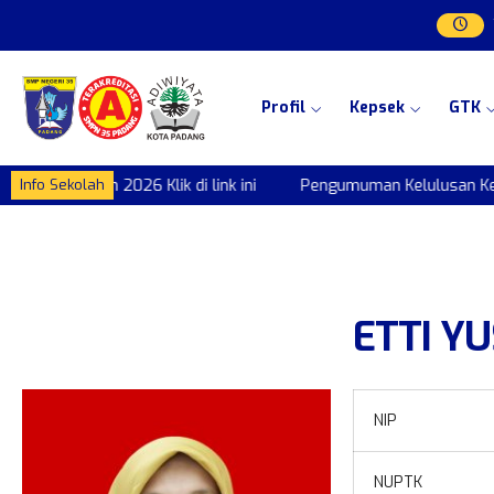
Profil
Kepsek
GTK
s IX Tahun 2026 Klik di link ini
Pengumuman Kelulusan Kelas IX
Info Sekolah
ETTI YU
NIP
NUPTK