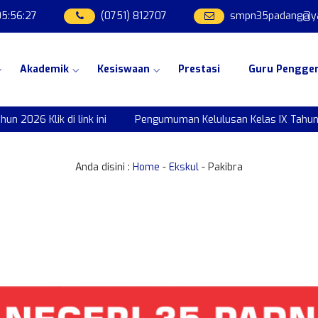
05
:
56
:
27
(0751) 812707
smpn35padang@ya
Akademik
Kesiswaan
Prestasi
Guru Pengge
ik di link ini
Pengumuman Kelulusan Kelas IX Tahun 2026 Klik d
Anda disini :
Home
-
Ekskul
- Pakibra