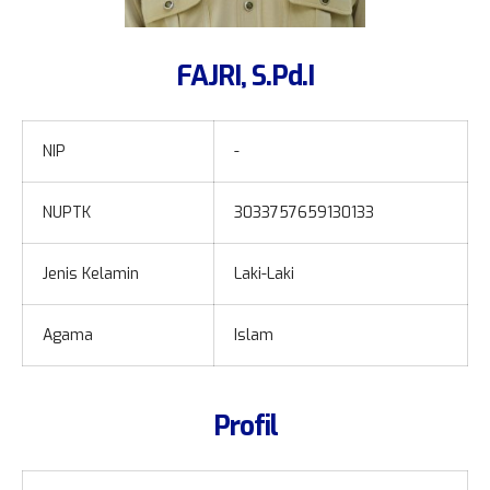
Labor IPA
Inventaris
Labor Komputer
Kelulusan
FAJRI, S.Pd.I
Ruang Konseling
Sertifikat
Ruang UKS
Validasi Sertifikat
NIP
-
e-learning
NUPTK
3033757659130133
Pembelajaran Hybrid
PPDB Online
Jenis Kelamin
Laki-Laki
Uji Coba ANBK
Agama
Islam
Profil